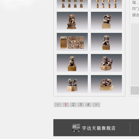
<
1
2
3
4
>