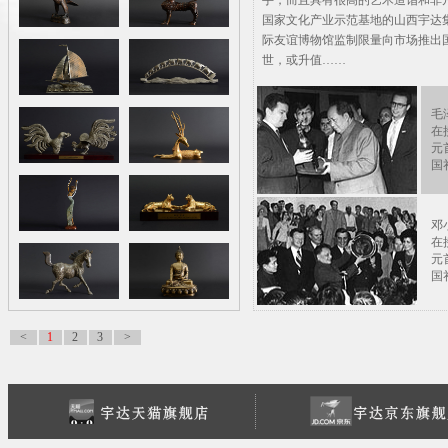
<
1
2
3
>