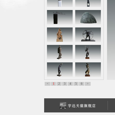
<
1
2
3
4
5
6
>