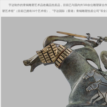
宇达制作的青铜雕塑艺术品收藏品拍卖品，目前已与国内外500余位雕塑家合
塑艺术馆"（目前已拥有16个艺术馆）、"宇达国际（香港）青铜雕塑拍卖公司"等全