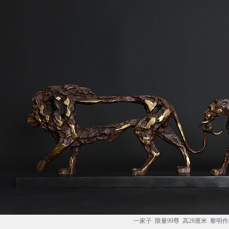
一家子 限量99尊 高28厘米 黎