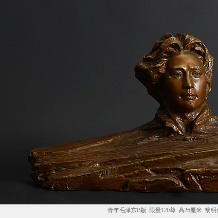
青年毛泽东B版 限量120尊 高26厘米 黎