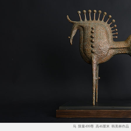
马 限量499尊 高46厘米 韩美林作