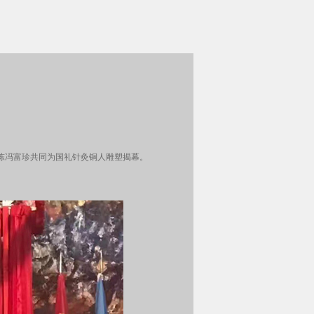
事陈冯富珍共同为国礼针灸铜人雕塑揭幕。