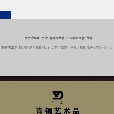
山西宇达集团"宇达"牌商标荣获"中国驰名商标"荣誉
民共和国国家工商行政管理总局商标局文件，宇达荣获"中国驰名商标"荣誉！宇达将此