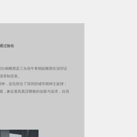
通过验收
巨型白铜雕塑及三头劲牛青铜副雕塑在深圳证
团承制安装。
精神，这也契合了深圳的城市精神主旋律；
视，象征着凤凰涅磐般的创新与追求，自强