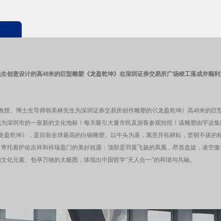
先生创意设计的高48米的巨型雕塑《龙盈乾坤》在深圳证券交易所广场竣工落成并顺利
大学教授、博士生导师韩美林先生为深圳证券交易所创作雕塑的巜龙盈乾坤》高48米的
成为深圳市的一座新的文化地标！每天吸引大量市民及游客参观拍照！该雕塑由宇达集
龙盈乾坤》，是目前全球最高的白铜雕塑。以牛头为基，寓意开拓耕耘，坚韧不拔的
，寄托着护佑吉祥和祥瑞盈门的美好祝愿；顶部是羽翼飞扬的凤凰，昂首盘旋，凌空傲
文化元素、包孕万物的太极图，体现出中国哲学"天人合一"的和谐与共融。